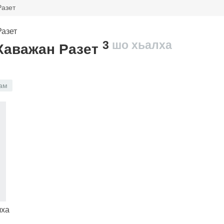
Разет
3
шо хьалха
Хаважан Разет
ам
лха