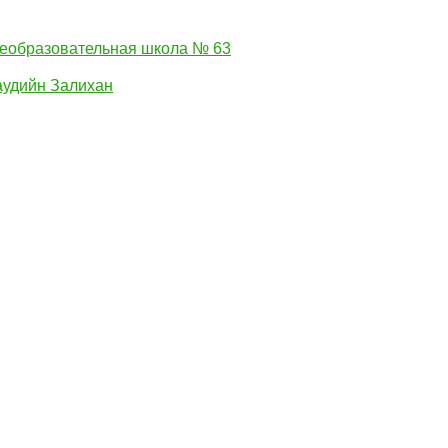
еобразовательная школа № 63
удийн Залихан