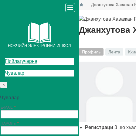
Джанхутова Хаважан 
Джанхутова 
НОХЧИЙН ЭЛЕКТРОННИ ИШКОЛ
Профиль
Лента
Кхи
ГIийлагучарна
Чувалар
×
Чувалар
E-MAIL
ПАРОЛЬ
Регистраци
3
шо хьа