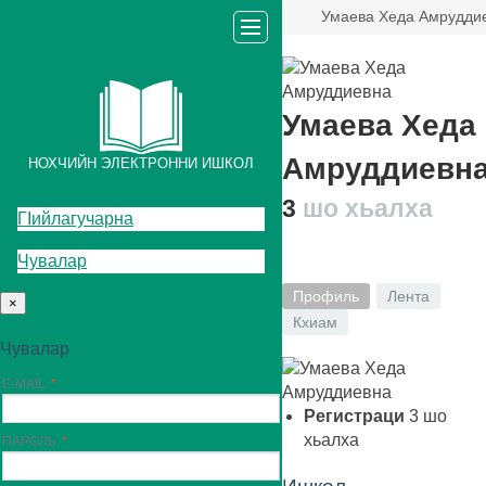
Умаева Хеда Амрудди
Умаева Хеда
Амруддиевн
НОХЧИЙН ЭЛЕКТРОННИ ИШКОЛ
3
шо хьалха
ГIийлагучарна
Чувалар
Профиль
Лента
×
Кхиам
Чувалар
E-MAIL
Регистраци
3
шо
хьалха
ПАРОЛЬ