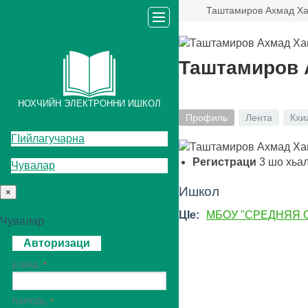
Таштамиров Ахмад Ха
Таштамиров 
НОХЧИЙН ЭЛЕКТРОННИ ИШКОЛ
Профиль
Лента
Кхи
ГIийлагучарна
Регистраци
3
шо хьа
Чувалар
Ишкол
×
ЦIе:
МБОУ "СРЕДНЯЯ 
Чувалар
Авторизаци
E-MAIL
ПАРОЛЬ