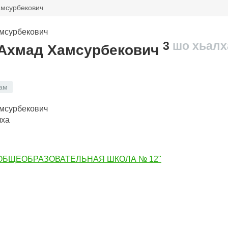
мсурбекович
3
шо хьалх
Ахмад Хамсурбекович
ам
лха
ОБЩЕОБРАЗОВАТЕЛЬНАЯ ШКОЛА № 12"