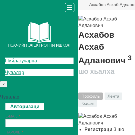
Асхабов Асхаб Адлано
Асхабов
Асхаб
НОХЧИЙН ЭЛЕКТРОННИ ИШКОЛ
3
Адланович
ГIийлагучарна
шо хьалха
Чувалар
×
Профиль
Лента
Чувалар
Кхиам
Авторизаци
E-MAIL
Регистраци
3
шо
ПАРОЛЬ