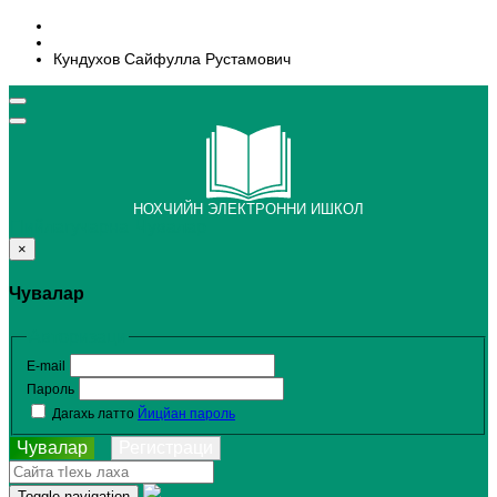
Кундухов Сайфулла Рустамович
НОХЧИЙН ЭЛЕКТРОННИ ИШКОЛ
ГIийлагучарна
Чувалар
×
Чувалар
Авторизаци
E-mail
Пароль
Дагахь латто
Йицйан пароль
Чувалар
Регистраци
Toggle navigation