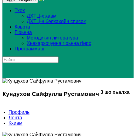
Тхох
ДХТЦ-х хаам
​ДХТЦ-н белхахойн список
Коьрта
ГIоьнна
Методикин литература
Хьехархочунна гIоьнна гIирс
Программаш
3
шо хьалха
Кундухов Сайфулла Рустамович
Профиль
Лента
Кхиам