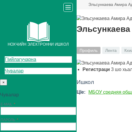
Эльсункаева Амира А
Эльсункаева
НОХЧИЙН ЭЛЕКТРОННИ ИШКОЛ
Профиль
Лента
Кхи
ГIийлагучарна
Регистраци
3
шо хьа
Чувалар
Ишкол
×
ЦIе:
МБОУ средняя общ
Чувалар
E-MAIL
ПАРОЛЬ