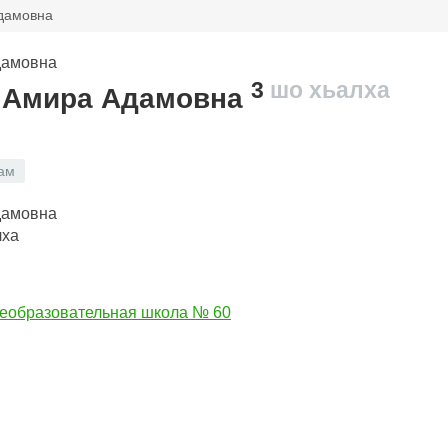
дамовна
3
шо хьалха
 Амира Адамовна
ам
лха
еобразовательная школа № 60