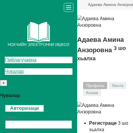
Адаева Амина Анзоро
Адаева Амина
НОХЧИЙН ЭЛЕКТРОННИ ИШКОЛ
3
шо
Анзоровна
хьалха
ГIийлагучарна
Чувалар
×
Профиль
Лента
Кхиам
Чувалар
Авторизаци
E-MAIL
Регистраци
3
шо
хьалха