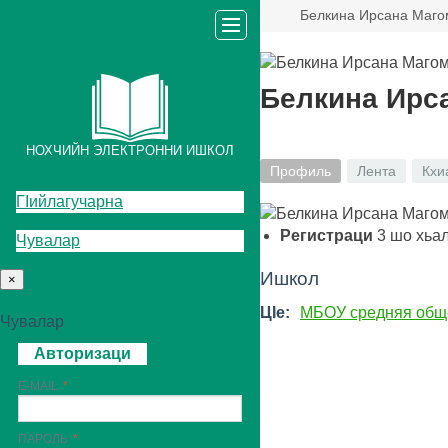
Белкина Ирсана Маго
Белкина Ирс
НОХЧИЙН ЭЛЕКТРОННИ ИШКОЛ
Профиль
Лента
Кхи
ГIийлагучарна
Регистраци
3
шо хьа
Чувалар
Ишкол
×
ЦIе:
МБОУ средняя общ
Чувалар
Авторизаци
E-MAIL
ПАРОЛЬ