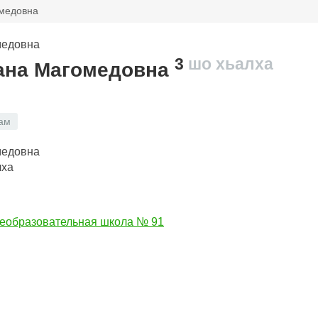
медовна
3
шо хьалха
ана Магомедовна
ам
лха
еобразовательная школа № 91