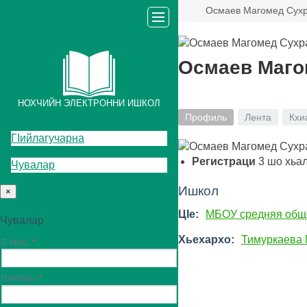
Осмаев Магомед Сух
Осмаев Маго
НОХЧИЙН ЭЛЕКТРОННИ ИШКОЛ
Профиль
Лента
Кхи
ГIийлагучарна
Регистраци
3
шо хьа
Чувалар
Ишкол
×
ЦIе:
МБОУ средняя общ
Чувалар
Хьехархо:
Тимуркаева 
E-MAIL
ПАРОЛЬ