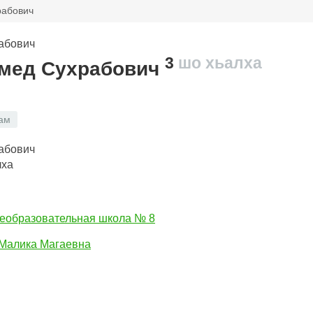
рабович
3
шо хьалха
мед Сухрабович
ам
лха
еобразовательная школа № 8
Малика Магаевна