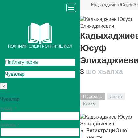
Кадыхаджиев Юсуф Э
Кадыхаджие
Юсуф
НОХЧИЙН ЭЛЕКТРОННИ ИШКОЛ
Элихаджиев
ГIийлагучарна
3
шо хьалха
Чувалар
×
Профиль
Лента
Чувалар
Кхиам
E-MAIL
ПАРОЛЬ
Регистраци
3
шо
хьалха