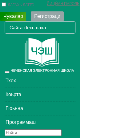
ЙИЦЙАН ПАРОЛЬ
ДАГАХЬ ЛАТТО
Чувалар
Регистраци
Toggle
navigation
Тхох
Коьрта
ГIоьнна
Программаш