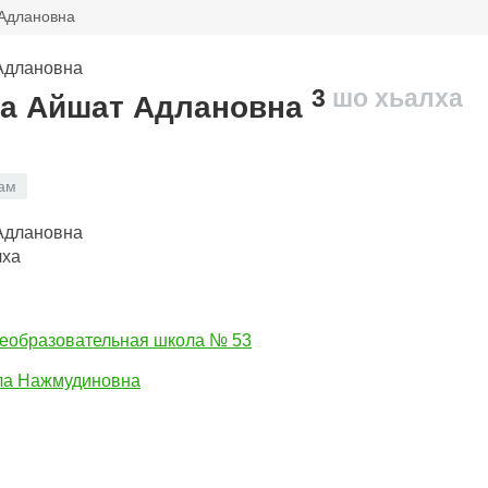
Адлановна
3
шо хьалха
а Айшат Адлановна
ам
лха
еобразовательная школа № 53
ла Нажмудиновна