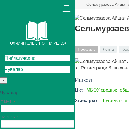
Сельмурзаева Айшат 
Сельмурзаев
НОХЧИЙН ЭЛЕКТРОННИ ИШКОЛ
Профиль
Лента
Кхи
ГIийлагучарна
Регистраци
3
шо хьа
Чувалар
Ишкол
×
ЦIе:
МБОУ средняя общ
Чувалар
Хьехархо:
Шугаева Си
E-MAIL
ПАРОЛЬ