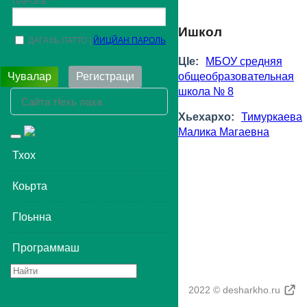
ПАРОЛЬ
Ишкол
ДАГАХЬ ЛАТТО
ЙИЦЙАН ПАРОЛЬ
ЦIе:
МБОУ средняя
общеобразовательная
Чувалар
Регистраци
школа № 8
Хьехархо:
Тимуркаева
Малика Магаевна
Toggle
navigation
Тхох
Коьрта
ГIоьнна
Программаш
2022 © desharkho.ru