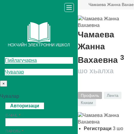
Чамаева Жанна Вахае
Чамаева
Жанна
НОХЧИЙН ЭЛЕКТРОННИ ИШКОЛ
3
Вахаевна
ГIийлагучарна
шо хьалха
Чувалар
×
Профиль
Лента
Чувалар
Кхиам
Авторизаци
E-MAIL
Регистраци
3
шо
ПАРОЛЬ