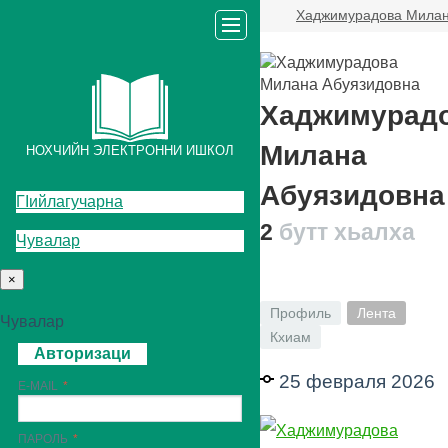
Хаджимурадова Милан
Хаджимурад
Милана
НОХЧИЙН ЭЛЕКТРОННИ ИШКОЛ
Абуязидовна
ГIийлагучарна
2
бутт хьалха
Чувалар
×
Профиль
Лента
Чувалар
Кхиам
Авторизаци
25 февраля 2026
E-MAIL
ПАРОЛЬ