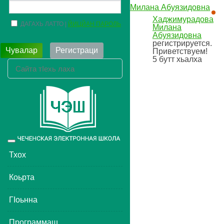
Хаджимурадова
ДАГАХЬ ЛАТТО
ЙИЦЙАН ПАРОЛЬ
Милана
Абуязидовна
регистрируется.
Чувалар
Регистраци
Приветствуем!
5
бутт хьалха
Toggle
navigation
Тхох
Коьрта
ГIоьнна
Программаш