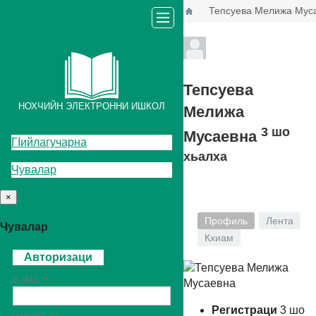
Тепсуева Мелижа Мус
Тепсуева
НОХЧИЙН ЭЛЕКТРОННИ ИШКОЛ
Мелижа
3
шо
Мусаевна
ГIийлагучарна
хьалха
Чувалар
×
Профиль
Лента
Чувалар
Кхиам
Авторизаци
E-MAIL
Регистраци
3
шо