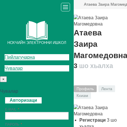
Атаева Заира Магоме
Атаева
Заира
НОХЧИЙН ЭЛЕКТРОННИ ИШКОЛ
Магомедовн
ГIийлагучарна
3
шо хьалха
Чувалар
×
Профиль
Лента
Чувалар
Кхиам
Авторизаци
E-MAIL
Регистраци
3
шо
ПАРОЛЬ
хьалха