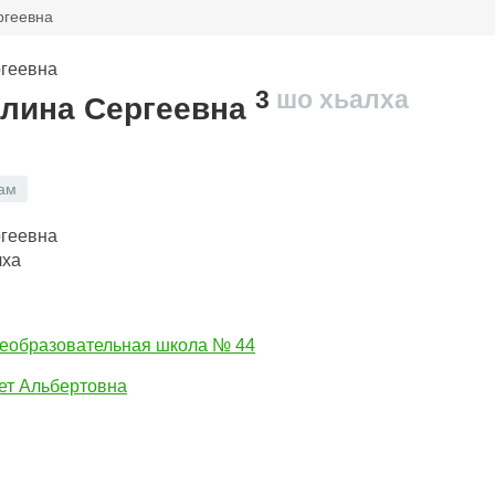
ргеевна
3
шо хьалха
лина Сергеевна
ам
лха
еобразовательная школа № 44
ет Альбертовна