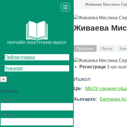
Живаева Мислина Се
Живаева Мис
НОХЧИЙН ЭЛЕКТРОННИ ИШКОЛ
Профиль
Лента
Кхи
ГIийлагучарна
Регистраци
3
шо хьа
Чувалар
Ишкол
×
ЦIе:
МБОУ средняя общ
Чувалар
Хьехархо:
Белтаева Ас
E-MAIL
ПАРОЛЬ